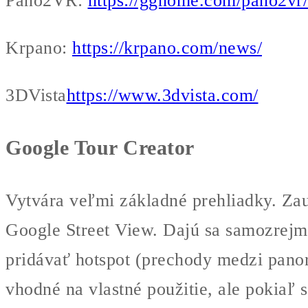
Pano2VR:
https://ggnome.com/pano2vr/
Krpano:
https://krpano.com/news/
3DVista
https://www.3dvista.com/
Google Tour Creator
Vytvára veľmi základné prehliadky. Zauj
Google Street View. Dajú sa samozrejme
pridávať hotspot (prechody medzi panor
vhodné na vlastné použitie, ale pokiaľ