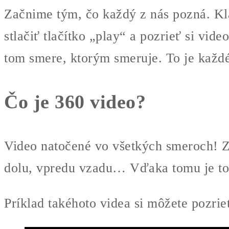
Začnime tým, čo každý z nás pozná. Kla
stlačiť tlačítko „
play
“
a
pozrieť si vide
tom smere, ktorým smeruje. To je každ
Čo je 360 video?
Video natočené vo všetkých smeroch! Zac
dolu, vpredu vzadu… Vďaka tomu je to 
Príklad takéhoto videa si môžete pozr