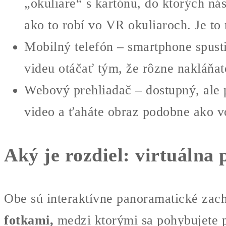
„okuliare“ s kartónu, do ktorých ná
ako to robí vo VR okuliaroch. Je to 
Mobilný telefón – smartphone spusti
videu otáčať tým, že rôzne nakláňate
Webový prehliadač – dostupný, ale p
video a ťaháte obraz podobne ako vo
Aký je rozdiel: virtuálna 
Obe sú interaktívne panoramatické zachy
fotkami,
medzi ktorými sa pohybujete p