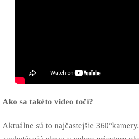
Ako sa takéto video točí?
Aktuálne sú to najčastejšie 360°kamer
zachytávajú obraz v celom priestore oko